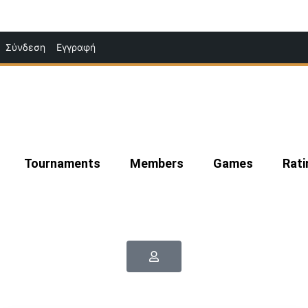
Μετάβαση
Σύνδεση
Εγγραφή
στο
περιεχόμενο
Tournaments
Members
Games
Rati
|