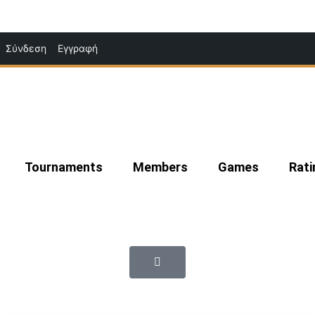
Μετάβαση
Σύνδεση
Εγγραφή
στο
περιεχόμενο
Tournaments
Members
Games
Rati
|