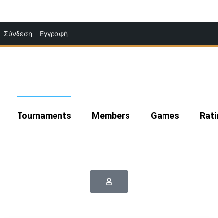
Μετάβαση
Σύνδεση
Εγγραφή
στο
περιεχόμενο
Tournaments
Members
Games
Rati
|