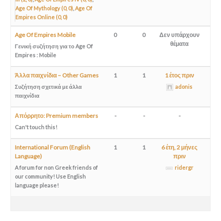
Age Of Mythology (0, 0)
Age Of
Empires Online (0, 0)
Age Of Empires Mobile
0
0
Δεν υπάρχουν
θέματα
Γενική συζήτηση για το Age Of
Empires : Mobile
Άλλα παιχνίδια – Other Games
1
1
1 έτος πριν
Συζήτηση σχετικά με άλλα
adonis
παιχνίδια
Απόρρητο: Premium members
-
-
-
Can't touch this!
International Forum (English
1
1
6 έτη, 2 μήνες
Language)
πριν
A forum for non Greek friends of
ridergr
our community! Use English
language please
!