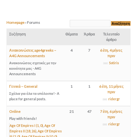
Homepage
›
Forums
Συζήτηση
Θέματα
Άρθρα
Τελευταίο
άρθρο
Ανακοινώσεις age4greeks –
4
7
6 έτη, 4 μήνες
A4G Announcements
πριν
Ανακοινώσεις σχετικές με την
Sotiris
κοινότητα μας - A4G
Announcements
Γενικά – General
1
1
6 έτη, 11 μήνες
πριν
Σχόλια για όλα τα υπόλοιπα! - A
place for general posts.
ridergr
Online
21
47
7 έτη, 6 μήνες
πριν
Play with friends!
ridergr
Age Of Empires I (1, 0)
Age Of
Empires II (18, 26)
Age Of Empires
III (2, 0)
Age Of Empires IV (0, 0)