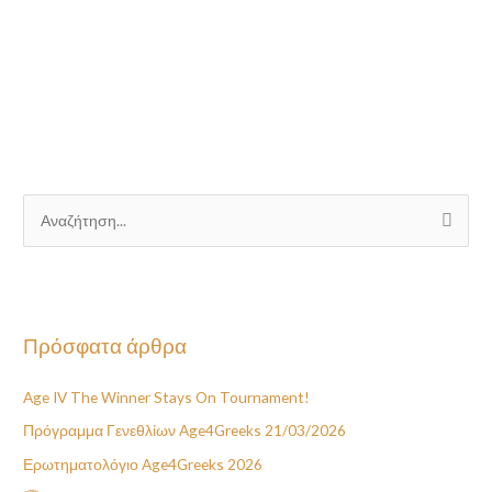
Α
ν
α
ζ
Πρόσφατα άρθρα
ή
τ
Age IV The Winner Stays On Tournament!
η
Πρόγραμμα Γενεθλίων Age4Greeks 21/03/2026
σ
η
Ερωτηματολόγιο Age4Greeks 2026
γ