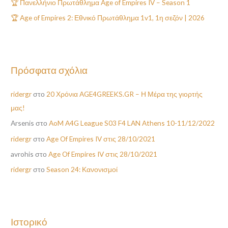
🏆 Πανελλήνιο Πρωτάθλημα Age of Empires IV – Season 1
ι
🏆 Age of Empires 2: Εθνικό Πρωτάθλημα 1v1, 1η σεζόν | 2026
α
:
Πρόσφατα σχόλια
ridergr
στο
20 Χρόνια AGE4GREEKS.GR – Η Μέρα της γιορτής
μας!
Arsenis
στο
AoM A4G League S03 F4 LAN Athens 10-11/12/2022
ridergr
στο
Age Of Empires IV στις 28/10/2021
avrohis
στο
Age Of Empires IV στις 28/10/2021
ridergr
στο
Season 24: Κανονισμοί
Ιστορικό