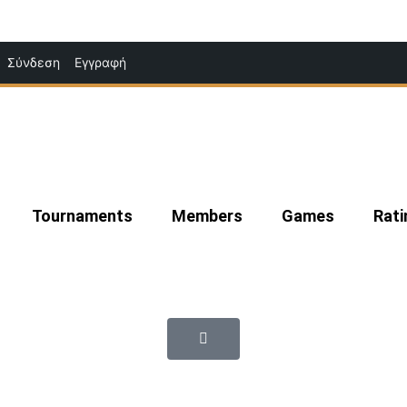
Μετάβαση
Σύνδεση
Εγγραφή
στο
περιεχόμενο
Tournaments
Members
Games
Rati
|