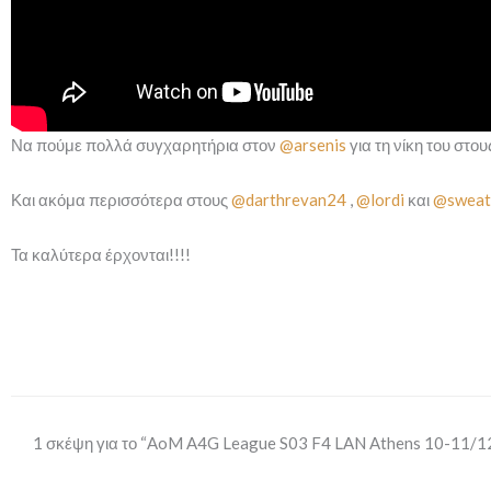
Να πούμε πολλά συγχαρητήρια στον
@arsenis
για τη νίκη του στου
Και ακόμα περισσότερα στους
@darthrevan24
,
@lordi
και
@sweaty
Τα καλύτερα έρχονται!!!!
1 σκέψη για το “AoM A4G League S03 F4 LAN Athens 10-11/1