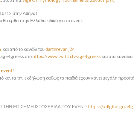
2
,
10:31 πμ
,
Age Of Mythology
,
Tournaments
,
Συναντήσεις
 10/12 στην Αθήνα!
α έρθει στην Ελλάδα ειδικά για το event.
n
και από το κανάλι του
darthrevan_24
ο age4greeks στο
https://www.twitch.tv/age4greeks
και στα κανάλια
 event!
πό κοντά την εκδήλωση καθώς τα παιδιά έχουν κάνει μεγάλη προσπάθ
Α ΣΤΗΝ ΕΠΙΣΗΜΗ ΙΣΤΟΣΕΛΙΔΑ ΤΟΥ EVENT:
https://xdigital.gr/a4g