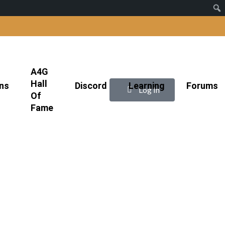
A4G
Hall
ns
Discord
Learning
Forums
|
Log In
Of
Fame