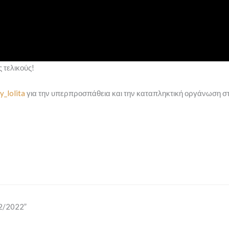
ς τελικούς!
_lolita
για την υπερπροσπάθεια και την καταπληκτική οργάνωση σ
2/2022”