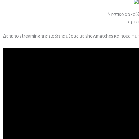
Νηστικό αρκούδ
προεό
Δείτε το streaming της πρώτης μέρας με showmatches και τους Ημι