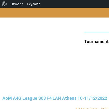
Σχετικά
Σύνδεση
Εγγραφή
Μετάβαση
με
στο
το
περιεχόμενο
WordPress
Tournament
AoM A4G League S03 F4 LAN Athens 10-11/12/2022