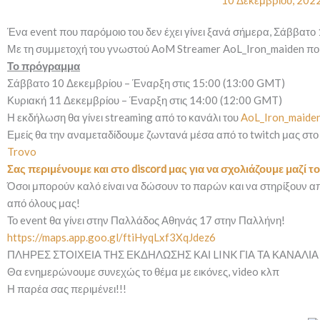
10 Δεκεμβρίου, 202
Ένα event που παρόμοιο του δεν έχει γίνει ξανά σήμερα, Σάββατο
Με τη συμμετοχή του γνωστού AoM Streamer AoL_Iron_maiden που θ
Το πρόγραμμα
Σάββατο 10 Δεκεμβρίου – Έναρξη στις 15:00 (13:00 GMT)
Κυριακή 11 Δεκεμβρίου – Έναρξη στις 14:00 (12:00 GMT)
Η εκδήλωση θα γίνει streaming από το κανάλι του
AoL_Iron_maide
Εμείς θα την αναμεταδίδουμε ζωντανά μέσα από το twitch μας στ
Trovo
Σας περιμένουμε και στο discord μας για να σχολιάζουμε μαζί το
Όσοι μπορούν καλό είναι να δώσουν το παρών και να στηρίξουν α
από όλους μας!
Το event θα γίνει στην Παλλάδος Αθηνάς 17 στην Παλλήνη!
https://maps.app.goo.gl/ftiHyqLxf3XqJdez6
ΠΛΗΡΕΣ ΣΤΟΙΧΕΙΑ ΤΗΣ ΕΚΔΗΛΩΣΗΣ ΚΑΙ LINK ΓΙΑ ΤΑ ΚΑΝΑΛΙ
Θα ενημερώνουμε συνεχώς το θέμα με εικόνες, video κλπ
Η παρέα σας περιμένει!!!