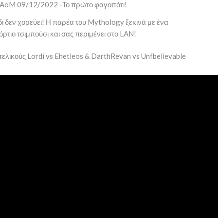
ι δεν χορεύει! Η παρέα του Mythology ξεκινά με ένα
ρτιο τσιμπούσι και σας περιμένει στο LAN!
τελικούς Lordi vs Ehetleos & DarthRevan vs Unfbelievable