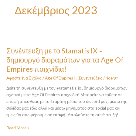
Δεκέμβριος 2023
Συνέντευξη
με
Συνέντευξη με το Stamatis IX –
το
Stamatis
δημιουργό διοραμάτων για τα Age Of
IX
Empires παιχνίδια!
–
δημιουργό
Αφήστε ένα Σχόλιο
/
Age Of Empires II
,
Συνεντεύξεις
/
ridergr
διοραμάτων
Δείτε τη συνέντευξη με τον @stamatis_ix , δημιουργό διοραμάτων
για
σχετικά με τα Age Of Empires παιχνίδια! Μπορείτε να έρθετε σε
τα
επαφή απευθείας με το Σταμάτη μέσω του discord μας, μέσω της
Age
σελίδας μας εδώ αλλά και μέσω μηνύματος στα social μας και
Of
εμείς θα σας φέρουμε σε επαφή! Απολαύστε τη συνέντευξη!
Empires
παιχνίδια!
Read More »