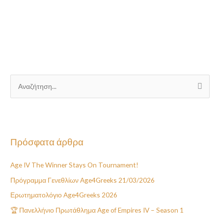
Α
ν
α
ζ
Πρόσφατα άρθρα
ή
τ
Age IV The Winner Stays On Tournament!
η
Πρόγραμμα Γενεθλίων Age4Greeks 21/03/2026
σ
η
Ερωτηματολόγιο Age4Greeks 2026
γ
🏆 Πανελλήνιο Πρωτάθλημα Age of Empires IV – Season 1