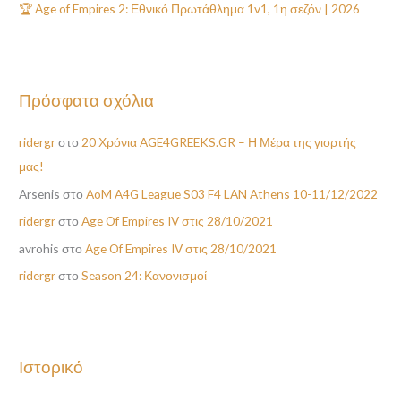
ι
🏆 Age of Empires 2: Εθνικό Πρωτάθλημα 1v1, 1η σεζόν | 2026
α
:
Πρόσφατα σχόλια
ridergr
στο
20 Χρόνια AGE4GREEKS.GR – Η Μέρα της γιορτής
μας!
Arsenis
στο
AoM A4G League S03 F4 LAN Athens 10-11/12/2022
ridergr
στο
Age Of Empires IV στις 28/10/2021
avrohis
στο
Age Of Empires IV στις 28/10/2021
ridergr
στο
Season 24: Κανονισμοί
Ιστορικό