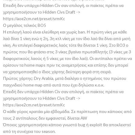
Επειδή δεν υπάρχει Hidden Civ σαν επιλογή, οι παίκτες πρέπει να
χρησιμοποιήσουν το Hidden Civs Draft ->
https://aoe2cm.net/preset/srmKc
Ο μεγάλος τελικός BO5
Η επιλογή λαού είναι ελεύθερη και χωρίς ban. Η πρώτη νίκη με κάθε
λαό δίνει 1 νίκη ενώ η 2η, 3η κτλ νίκη με τον ίδιο λαό θα δίνει από μισή
νίκη. Αν επιλεγεί διαφορετικός λαός τότε θα δίνεται 1 νίκη. Στο BO3 ο
πρώτος που θα φτάσει στις 3 νίκες βγαίνει πρωταθλητής (3 νίκες με 3
διαφορετικούς λαούς ή 5 νίκες με τον ίδιο λαό). Οι αντίπαλοι πρέπει να
ορίσουν τα home maps πριν τις αναμετρήσεις και επίσης δεν μπορεί
να χρησιμοποιηθεί ο ίδιος χάρτης δεύτερη φορά στη σειρά.
Πρώτος χάρτης: Dry Arabia, μετά διαλέγει ο ηττημένος του πρώτου
παιχνιδιού home map από αυτά που έχει δηλώσει κ.ο.κ.
Επειδή δεν υπάρχει Hidden Civ σαν επιλογή, οι παίκτες πρέπει να
χρησιμοποιήσουν το Hidden Civs Draft ->
https://aoe2cm.net/preset/srmKc
Ο κάθε γύρος κρατάει μία εβδομάδα. Σε περίπτωση που κάποιος από
τους 2 αντίπαλους δεν εμφανιστεί, δίνεται AW
Όποιος χρησιμοποιήσει κάποιο γνωστό bug ή exploit θα αποκλειστεί
από τη συνέχεια του season.