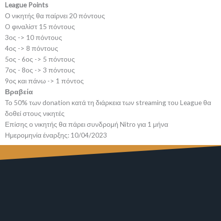
League Points
Ο νικητής θα παίρνει 20 πόντους
O φιναλίστ 15 πόντους
3ος -> 10 πόντους
4ος -> 8 πόντους
5ος - 6ος -> 5 πόντους
7ος - 8ος -> 3 πόντους
9ος και πάνω -> 1 πόντος
Βραβεία
Το 50% των donation κατά τη διάρκεια των streaming του League θα
δοθεί στους νικητές
Επίσης ο νικητής θα πάρει συνδρομή Nitro για 1 μήνα
Ημερομηνία έναρξης: 10/04/2023