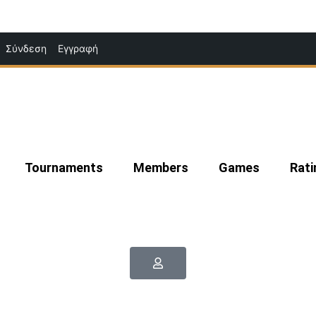
Μετάβαση
Σύνδεση
Εγγραφή
στο
περιεχόμενο
Tournaments
Members
Games
Rati
|