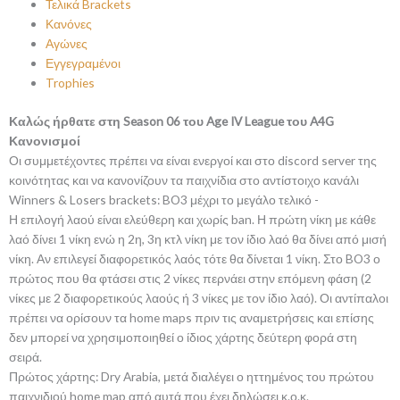
Τελικά Brackets
Κανόνες
Αγώνες
Εγγεγραμένοι
Trophies
Καλώς ήρθατε στη Season 06 του Age IV League του A4G
Κανονισμοί
Οι συμμετέχοντες πρέπει να είναι ενεργοί και στο discord server της
κοινότητας και να κανονίζουν τα παιχνίδια στο αντίστοιχο κανάλι
Winners & Losers brackets: BO3 μέχρι το μεγάλο τελικό -
Η επιλογή λαού είναι ελεύθερη και χωρίς ban. Η πρώτη νίκη με κάθε
λαό δίνει 1 νίκη ενώ η 2η, 3η κτλ νίκη με τον ίδιο λαό θα δίνει από μισή
νίκη. Αν επιλεγεί διαφορετικός λαός τότε θα δίνεται 1 νίκη. Στο BO3 ο
πρώτος που θα φτάσει στις 2 νίκες περνάει στην επόμενη φάση (2
νίκες με 2 διαφορετικούς λαούς ή 3 νίκες με τον ίδιο λαό). Οι αντίπαλοι
πρέπει να ορίσουν τα home maps πριν τις αναμετρήσεις και επίσης
δεν μπορεί να χρησιμοποιηθεί ο ίδιος χάρτης δεύτερη φορά στη
σειρά.
Πρώτος χάρτης: Dry Arabia, μετά διαλέγει ο ηττημένος του πρώτου
παιχνιδιού home map από αυτά που έχει δηλώσει κ.ο.κ.