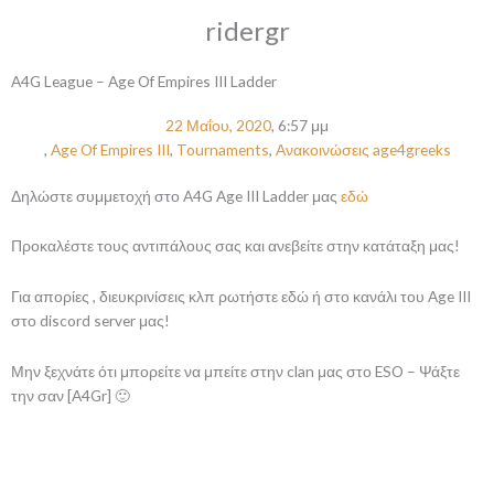
ridergr
A4G League – Age Of Empires III Ladder
22 Μαΐου, 2020
,
6:57 μμ
,
Age Of Empires III
,
Tournaments
,
Ανακοινώσεις age4greeks
Δηλώστε συμμετοχή στο A4G Age III Ladder μας
εδώ
Προκαλέστε τους αντιπάλους σας και ανεβείτε στην κατάταξη μας!
Για απορίες , διευκρινίσεις κλπ ρωτήστε εδώ ή στο κανάλι του Age III
στο discord server μας!
Μην ξεχνάτε ότι μπορείτε να μπείτε στην clan μας στο ESO – Ψάξτε
την σαν [A4Gr] 🙂