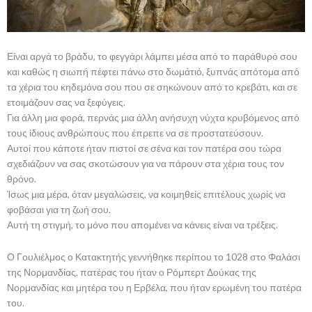
Είναι αργά το βράδυ, το φεγγάρι λάμπει μέσα από το παράθυρό σου
και καθώς η σιωπή πέφτει πάνω στο δωμάτιό, ξυπνάς απότομα από
τα χέρια του κηδεμόνα σου που σε σηκώνουν από το κρεβάτι, και σε
ετοιμάζουν σας να ξεφύγεις.
Για άλλη μια φορά, περνάς μια άλλη ανήσυχη νύχτα κρυβόμενος από
τους ίδιους ανθρώπους που έπρεπε να σε προστατεύσουν.
Αυτοί που κάποτε ήταν πιστοί σε σένα και τον πατέρα σου τώρα
σχεδιάζουν να σας σκοτώσουν για να πάρουν στα χέρια τους τον
θρόνο.
Ίσως μια μέρα, όταν μεγαλώσεις, να κοιμηθείς επιτέλους χωρίς να
φοβάσαι για τη ζωή σου.
Αυτή τη στιγμή, το μόνο που απομένει να κάνεις είναι να τρέξεις.
Ο Γουλιέλμος ο Κατακτητής γεννήθηκε περίπου το 1028 στο Φαλάσι
της Νορμανδίας, πατέρας του ήταν ο Ρόμπερτ Δούκας της
Νορμανδίας και μητέρα του η Ερβέλα, που ήταν ερωμένη του πατέρα
του.