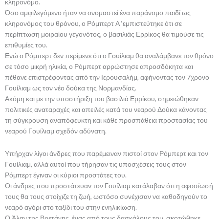
κληρονόμο.
Όσο αμφιλεγόμενο ήταν να ονομαστεί ένα παράνομο παιδί ως
κληρονόμος του θρόνου, ο Ρόμπερτ Α ‘εμπιστεύτηκε ότι σε
περίπτωση μοιραίου γεγονότος, ο βασιλιάς Ερρίκος θα τιμούσε τις
επιθυμίες του.
Ενώ ο Ρόμπερτ δεν περίμενε ότι ο Γουίλιαμ θα αναλάμβανε τον θρόνο
σε τόσο μικρή ηλικία, ο Ρόμπερτ αρρώστησε απροσδόκητα και
πέθανε επιστρέφοντας από την Ιερουσαλήμ, αφήνοντας τον 7χρονο
Γουίλιαμ ως τον νέο δούκα της Νορμανδίας.
Ακόμη και με την υποστήριξη του βασιλιά Ερρίκου, σημειώθηκαν
πολιτικές αναταραχές και απειλές κατά του νεαρού Δούκα κάνοντας
τη σύγκρουση αναπόφευκτη και κάθε προσπάθεια προστασίας του
νεαρού Γουίλιαμ σχεδόν αδύνατη.
Υπήρχαν λίγοι άνδρες που παρέμειναν πιστοί στον Ρόμπερτ και τον
Γουίλιαμ, αλλά αυτοί που τήρησαν τις υποσχέσεις τους στον
Ρόμπερτ έγιναν οι κύριοι προστάτες του.
Οι άνδρες που προστάτευαν τον Γουίλιαμ κατάλαβαν ότι η αφοσίωσή
τους θα τους στοίχιζε ​​τη ζωή, ωστόσο συνέχισαν να καθοδηγούν το
νεαρό αγόρι στο ταξίδι του στην ενηλικίωση.
Ο Άλαν της Βρετάνης, ένας από τους δασκάλους του, σκοτώθηκε