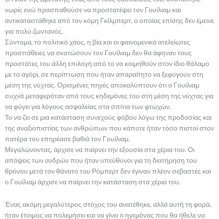
νωρίς ενώ προσπαθούσε να προστατέψει τον Γουίλιαμ και
αντικαταστάθηκε από τον κόμη Γκίλμπερτ, ο οποίος επίσης δεν έμεινε
για πολύ ζωντανός.
Σύντομα, το πολιτικό χάος, η βία και οι φαινομενικά ατελείωτες
προσπάθειες να σκοτώσουν τον Γουίλιαμ δεν θα άφηναν τους
προστάτες του άλλη επιλογή από το να κοιμηθούν στον ίδιο θάλαμο
με το αγόρι, σε περίπτωση που ήταν απαραίτητο να ξεφύγουν στη
μέση της νύχτας. Ορισμένες πηγές αποκαλύπτουν ότι ο Γουίλιαμ
συχνά μεταφερόταν από τους κηδεμόνες του στη μέση της νύχτας για
να φύγει για λόγους ασφαλείας στα σπίτια των φτωχών.
Το να ζει σε μια κατάσταση συνεχούς φόβου λόγω της προδοσίας και
της αναξιοπιστίας των ανθρώπων που κάποτε ήταν τόσο πιστοί στον
πατέρα του επηρέασε βαθιά τον Γουίλιαμ.
Μεγαλώνοντας, άρχισε να παίρνει την εξουσία στα χέρια του. Οι
απόψεις των ανδρών που ήταν υπεύθυνοι για τη διατήρηση του
θρόνου μετά τον θάνατο του Ρόμπερτ δεν έγιναν πλέον σεβαστές και
ο Γουίλιαμ άρχισε να παίρνει την κατάσταση στα χέρια του.
Ένας ακόμη μεγαλύτερος στόχος του ανατέθηκε, αλλά αυτή τη φορά,
ήταν έτοιμος να πολεμήσει και να γίνει ο ηγεμόνας που θα ήθελε να