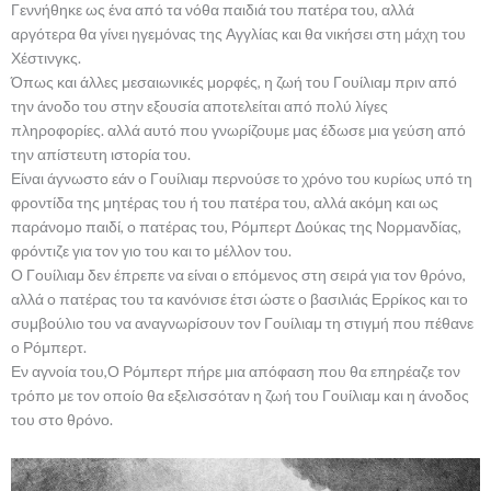
Γεννήθηκε ως ένα από τα νόθα παιδιά του πατέρα του, αλλά
αργότερα θα γίνει ηγεμόνας της Αγγλίας και θα νικήσει στη μάχη του
Χέστινγκς.
Όπως και άλλες μεσαιωνικές μορφές, η ζωή του Γουίλιαμ πριν από
την άνοδο του στην εξουσία αποτελείται από πολύ λίγες
πληροφορίες. αλλά αυτό που γνωρίζουμε μας έδωσε μια γεύση από
την απίστευτη ιστορία του.
Είναι άγνωστο εάν ο Γουίλιαμ περνούσε το χρόνο του κυρίως υπό τη
φροντίδα της μητέρας του ή του πατέρα του, αλλά ακόμη και ως
παράνομο παιδί, ο πατέρας του, Ρόμπερτ Δούκας της Νορμανδίας,
φρόντιζε για τον γιο του και το μέλλον του.
Ο Γουίλιαμ δεν έπρεπε να είναι ο επόμενος στη σειρά για τον θρόνο,
αλλά ο πατέρας του τα κανόνισε έτσι ώστε ο βασιλιάς Ερρίκος και το
συμβούλιο του να αναγνωρίσουν τον Γουίλιαμ τη στιγμή που πέθανε
ο Ρόμπερτ.
Εν αγνοία του,Ο Ρόμπερτ πήρε μια απόφαση που θα επηρέαζε τον
τρόπο με τον οποίο θα εξελισσόταν η ζωή του Γουίλιαμ και η άνοδος
του στο θρόνο.