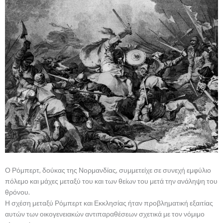
Ο Ρόμπερτ, δούκας της Νορμανδίας, συμμετείχε σε συνεχή εμφύλιο
πόλεμο και μάχες μεταξύ του και των θείων του μετά την ανάληψη του
θρόνου.
Η σχέση μεταξύ Ρόμπερτ και Εκκλησίας ήταν προβληματική εξαιτίας
αυτών των οικογενειακών αντιπαραθέσεων σχετικά με τον νόμιμο