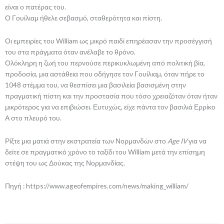
είναι ο πατέρας του.
Ο Γουίλιαμ ήθελε σεβασμό, σταθερότητα και πίστη.
Οι εμπειρίες του William ως μικρό παιδί επηρέασαν την προσέγγισή
του στα πράγματα όταν ανέλαβε το θρόνο.
Ολόκληρη η ζωή του περνούσε περικυκλωμένη από πολιτική βία,
προδοσία, μια αστάθεια που οδήγησε τον Γουίλιαμ, όταν πήρε το
1048 στέμμα του, να θεσπίσει μια βασιλεία βασισμένη στην
πραγματική πίστη και την προστασία που τόσο χρειαζόταν όταν ήταν
μικρότερος για να επιβιώσει. Ευτυχώς, είχε πάντα τον βασιλιά Ερρίκο
Α στο πλευρό του.
Ρίξτε μια ματιά στην εκστρατεία των Νορμανδών στο
Age IV
για να
δείτε σε πραγματικό χρόνο το ταξίδι του William μετά την επίσημη
στέψη του ως Δούκας της Νορμανδίας.
Πηγή : https://www.ageofempires.com/news/making_william/