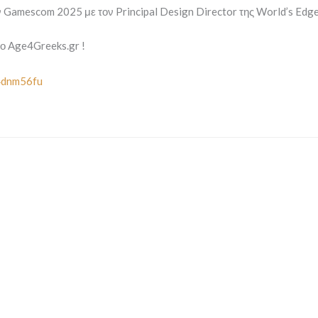
 Gamescom 2025 με τον Principal Design Director της World’s Edge,
το Age4Greeks.gr !
/4dnm56fu