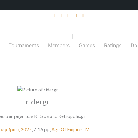
|
Tournaments
Members
Games
Ratings
Do
ridergr
ω στις ρίζες των RTS από το Retropolis.gr
τεμβρίου, 2025
,
7:16 μμ
,
Age Of Empires IV