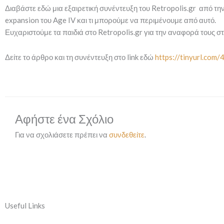
Διαβάστε εδώ μια εξαιρετική συνέντευξη του Retropolis.gr από την
expansion του Age IV και τι μπορούμε να περιμένουμε από αυτό.
Ευχαριστούμε τα παιδιά στο Retropolis.gr για την αναφορά τους σ
Δείτε το άρθρο και τη συνέντευξη στο link εδώ
https://tinyurl.com
Αφήστε ένα Σχόλιο
Για να σχολιάσετε πρέπει να
συνδεθείτε
.
Useful Links