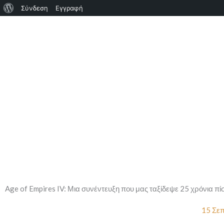
Σχετικά
Σύνδεση
Εγγραφή
Μετάβαση
με
στο
το
περιεχόμενο
WordPress
Age of Empires IV: Μια συνέντευξη που μας ταξίδεψε 25 χρόνια πίσ
15 Σεπ