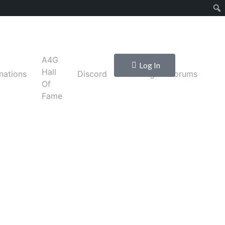
A4G
Log In
Hall
nations
Discord
Learning
Forums
Of
Fame