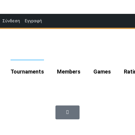
Μετάβαση
Σύνδεση
Εγγραφή
στο
περιεχόμενο
Tournaments
Members
Games
Rati
|