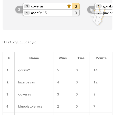
Η Τελική Βαθμολογία
#
Name
Wins
Ties
Points
1
goraki2
5
0
14
2
lazarosvas
4
0
12
3
coveras
3
0
9
4
bluepistoleross
2
0
7