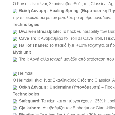
Ο Forseti είναι ένας Σκανδιναβός Θεός της Classical Age
Θεϊκή Δύναμη : Healing Spring
(Θεραπευτική Πη
την περικυκλώσει με τον μεγαλύτερο αριθμό μονάδων.
Technologies
Dwarven Breastplate:
Το hack vulnerability των Be
Cave Troll:
Αναβαθμίζει το Troll σε Cave Troll. Η ικα
Hall of Thanes:
Το πεζικό έχει +10% ταχύτητα, οι ή
Myth unit
Troll:
Αργή αλλά ισχυρή μονάδα από απόσταση που μπ
Heimdall
Ο Heimdall είναι ένας Σκανδιναβός Θεός της Classical A
Θεϊκή Δύναμη : Undermine
(Υπονόμευση) –
Προκαλ
Technologies
Safeguard
: Τα τείχη και οι πύργοι έχουν +25% hit po
Gjallarhorn
: Αναβαθμίζει τον Einherjar σε Giant-kill
Rigsthula
: Τα κτίρια δουλεύουν κατά +20% γρηγορότ