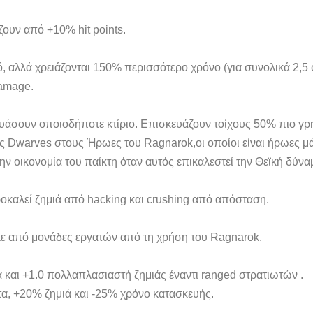
ζουν από +10% hit points.
ό, αλλά χρειάζονται 150% περισσότερο χρόνο (για συνολικά 2,5 
damage.
ευάσουν οποιοδήποτε κτίριο. Επισκευάζουν τοίχους 50% πιο γρ
υς Dwarves στους Ήρωες του Ragnarok,οι οποίοι είναι ήρωες 
ν οικονομία του παίκτη όταν αυτός επικαλεστεί την Θεϊκή δύνα
καλεί ζημιά από hacking και crushing από απόσταση.
 από μονάδες εργατών από τη χρήση του Ragnarok.
 και +1.0 πολλαπλασιαστή ζημιάς έναντι ranged στρατιωτών .
α, +20% ζημιά και -25% χρόνο κατασκευής.