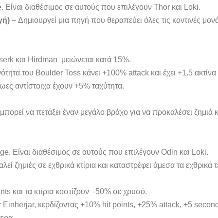
. Είναι διαθέσιμος σε αυτούς που επιλέγουν Thor και Loki.
γή)
– Δημιουργεί μια πηγή που θεραπεύει όλες τις κοντινές μο
rserk και Hirdman μειώνεται κατά 15%.
νότητα του Boulder Toss κάνει +100% attack και έχει +1.5 ακτίν
ρωες αντίστοιχα έχουν +5% ταχύτητα.
ορεί να πετάξει έναν μεγάλο βράχο για να προκαλέσει ζημιά κ
ge. Είναι διαθέσιμος σε αυτούς που επιλέγουν Odin και Loki.
εί ζημιές σε εχθρικά κτίρια και καταστρέφει άμεσα τα εχθρικά 
ints και τα κτίρια κοστίζουν -50% σε χρυσό.
er Einherjar, κερδίζοντας +10% hit points, +25% attack, +5 secon
ερα.