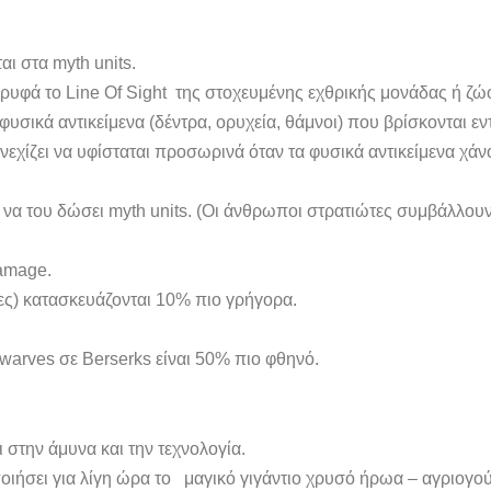
ι στα myth units.
υφά το Line Of Sight της στοχευμένης εχθρικής μονάδας ή ζώου
φυσικά αντικείμενα (δέντρα, ορυχεία, θάμνοι) που βρίσκονται εν
χίζει να υφίσταται προσωρινά όταν τα φυσικά αντικείμενα χάνο
 να του δώσει myth units. (Οι άνθρωποι στρατιώτες συμβάλλου
damage.
δες) κατασκευάζονται 10% πιο γρήγορα.
warves σε Berserks είναι 50% πιο φθηνό.
 στην άμυνα και την τεχνολογία.
ιήσει για λίγη ώρα το μαγικό γιγάντιο χρυσό ήρωα – αγριογούρ