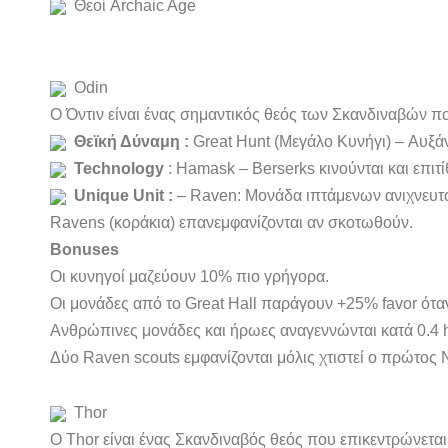
Θεοί Archaic Age
Odin
Ο Όντιν είναι ένας σημαντικός θεός των Σκανδιναβών πο
Θεϊκή Δύναμη :
Great Hunt (Μεγάλο Κυνήγι) – Αυξάν
Technology
: Hamask – Berserks κινούνται και επιτί
Unique Unit :
– Raven: Μονάδα ιπτάμενων ανιχνευτών
Ravens (κοράκια) επανεμφανίζονται αν σκοτωθούν.
Bonuses
Οι κυνηγοί μαζεύουν 10% πιο γρήγορα.
Οι μονάδες από το Great Hall παράγουν +25% favor όταν
Ανθρώπινες μονάδες και ήρωες αναγεννώνται κατά 0.4 hi
Δύο Raven scouts εμφανίζονται μόλις χτιστεί ο πρώτος Ν
Thor
Ο Thor είναι ένας Σκανδιναβός θεός που επικεντρώνετα