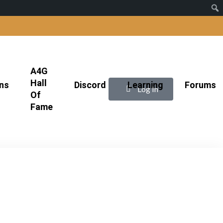
A4G
Hall
ns
Discord
Learning
Forums
|
Log In
Of
Fame