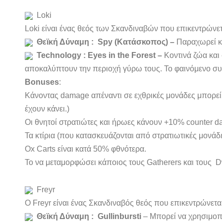
Loki
Loki είναι ένας θεός των Σκανδιναβών που επικεντρώνετα
Θεϊκή Δύναμη :
Spy
(Κατάσκοπος) –
Παραχωρεί κρ
Technology :
Eyes in the Forest –
Κοντινά ζώα και 
αποκαλύπτουν την περιοχή γύρω τους. Το φαινόμενο συνε
Bonuses
:
Κάνοντας damage απέναντι σε εχθρικές μονάδες μπορεί
έχουν κάνει.)
Οι θνητοί στρατιώτες και ήρωες κάνουν +10% counter 
Τα κτίρια (που κατασκευάζονται από στρατιωτικές μονά
Ox Carts είναι κατά 50% φθνότερα.
Το να μεταμορφώσει κάποιος τους Gatherers και τους D
Freyr
Ο Freyr είναι ένας Σκανδιναβός θεός που επικεντρώνεται
Θεϊκή Δύναμη :
Gullinbursti
– Μπορεί να χρησιμοπο