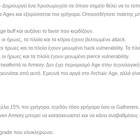
–
Δημιουργεί ένα Χρυσωρυχείο σε όποιο σημείο θέλει να το τοπ
 Ages και εξορύσσεται πιο γρήγορα. Οποιοσδήποτε παίκτης μπο
e buff και αυξάνει το favor που κερδίζουν.
 οι ήρωες, τα πλοία και τα κτίρια έχουν βελτιωμένο attack.
 ήρωες και τα πλοία έχουν μειωμένο hack vulnerability. Τα πλοί
ι ήρωες και τα πλοία έχουν μειωμένο pierce vulnerability.
τικαθιστά το Armory. Δεν έχει περιορισμό Age στην τεχνολογική 
ρευνάται από αυτό. Ερευνά πιο αργά στο Archaic Age, αλλά γί
ξύλα 15% πιο γρήγορα, σχεδόν τόσο γρήγορα όσο οι Gatherers.
en Armory μπορεί να κατασκευαστεί και να κάνει αναβαθμίσεις 
pgrade που ολοκληρώνει.