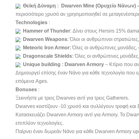
Θεϊκή Δύναμη :
Dwarven Mine
(Ορυχείο Νάνων) 
περισσότερο χρυσό αν χρησιμοποιηθεί σε μεταγενέστερα
Technologies
:
Hammer of Thunder
: Δίνει στους Hersirs 15% damag
Dwarven Weapons
: Όλοι οι ανθρώπινοι στρατιώτες,
Meteoric Iron Armor:
Όλες οι ανθρώπινες μονάδες, οι
Dragonscale Shields:
Όλες οι ανθρώπινες μονάδες, ο
Unique building : Dwarven Armory
– Κτίριο που αν
Δημιουργεί επίσης έναν Νάνο για κάθε τεχνολογία που ε
επόμενα Ages.
Bonuses
:
Ξεκινήστε με τρεις Dwarves αντί για τρεις Gatherers.
Dwarves κοστίζουν -10 χρυσό και συλλέγουν τροφή και 
Κατασκευάζει Dwarven Armory αντί για Armory. Το Dwarv
επιπλέον τεχνολογίες.
Παίρνει έναν δωρεάν Νάνο για κάθε Dwarven Armory u