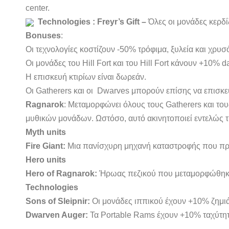
center.
Technologies : Freyr’s Gift –
Όλες οι μονάδες κερδί
Bonuses
:
Οι τεχνολογίες κοστίζουν -50% τρόφιμα, ξυλεία και χρυσ
Οι μονάδες του Hill Fort και του Hill Fort κάνουν +10% 
Η επισκευή κτιρίων είναι δωρεάν.
Οι Gatherers και οι Dwarves μπορούν επίσης να επισκ
Ragnarok
: Μεταμορφώνει όλους τους Gatherers και το
μυθικών μονάδων. Ωστόσο, αυτό ακινητοποιεί εντελώς τη
Myth units
Fire Giant:
Μια πανίσχυρη μηχανή καταστροφής που προ
Hero units
Hero of Ragnarok:
Ήρωας πεζικού που μεταμορφώθηκε
Technologies
Sons of Sleipnir:
Οι μονάδες ιππικού έχουν +10% ζημιά
Dwarven Auger:
Τα Portable Rams έχουν +10% ταχύτητ