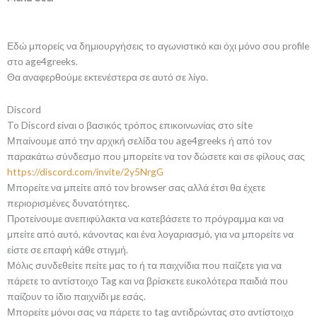
Εδώ μπορείς να δημιουργήσεις το αγωνιστικό και όχι μόνο σου profile
στο age4greeks.
Θα αναφερθούμε εκτενέστερα σε αυτό σε λίγο.
Discord
To Discord είναι ο βασικός τρόπος επικοινωνίας στο site
Μπαίνουμε από την αρχική σελίδα του age4greeks ή από τον
παρακάτω σύνδεσμο που μπορείτε να τον δώσετε και σε φίλους σας
https://discord.com/invite/2y5NrgG
Μπορείτε να μπείτε από τον browser σας αλλά έτσι θα έχετε
περιορισμένες δυνατότητες.
Προτείνουμε ανεπιφύλακτα να κατεβάσετε το πρόγραμμα και να
μπείτε από αυτό, κάνοντας και ένα λογαριασμό, για να μπορείτε να
είστε σε επαφή κάθε στιγμή.
Μόλις συνδεθείτε πείτε μας το ή τα παιχνίδια που παίζετε για να
πάρετε το αντίστοιχο Tag και να βρίσκετε ευκολότερα παιδιά που
παίζουν το ίδιο παιχνίδι με εσάς.
Μπορείτε μόνοι σας να πάρετε το tag αντιδρώντας στο αντίστοιχο