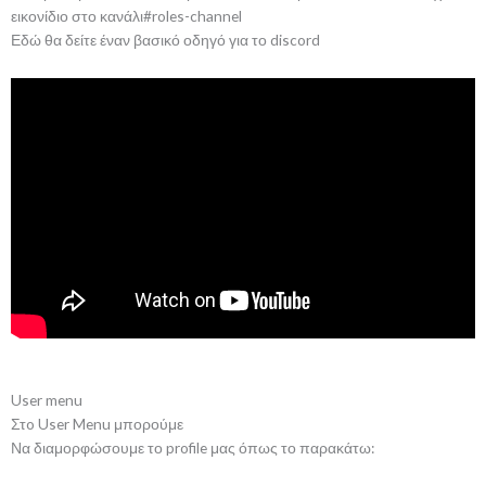
εικονίδιο στο κανάλι#roles-channel
Εδώ θα δείτε έναν βασικό οδηγό για το discord
User menu
Στo User Menu μπορούμε
Να διαμορφώσουμε το profile μας όπως το παρακάτω: