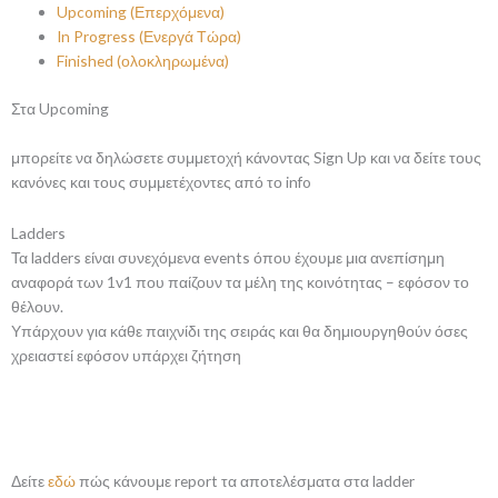
Upcoming (Επερχόμενα)
In Progress (Ενεργά Τώρα)
Finished (ολοκληρωμένα)
Στα Upcoming
μπορείτε να δηλώσετε συμμετοχή κάνοντας Sign Up και να δείτε τους
κανόνες και τους συμμετέχοντες από το info
Ladders
Τα ladders είναι συνεχόμενα events όπου έχουμε μια ανεπίσημη
αναφορά των 1v1 που παίζουν τα μέλη της κοινότητας – εφόσον το
θέλουν.
Υπάρχουν για κάθε παιχνίδι της σειράς και θα δημιουργηθούν όσες
χρειαστεί εφόσον υπάρχει ζήτηση
Δείτε
εδώ
πώς κάνουμε report τα αποτελέσματα στα ladder