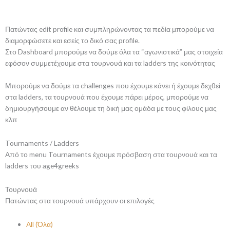
Πατώντας edit profile και συμπληρώνοντας τα πεδία μπορούμε να
διαμορφώσετε και εσείς το δικό σας profile.
Στο Dashboard μπορούμε να δούμε όλα τα “αγωνιστικά” μας στοιχεία
εφόσον συμμετέχουμε στα τουρνουά και τα ladders της κοινότητας
Μπορούμε να δούμε τα challenges που έχουμε κάνει ή έχουμε δεχθεί
στα ladders, τα τουρνουά που έχουμε πάρει μέρος, μπορούμε να
δημιουργήσουμε αν θέλουμε τη δική μας ομάδα με τους φίλους μας
κλπ
Tournaments / Ladders
Από το menu Tournaments έχουμε πρόσβαση στα τουρνουά και τα
ladders του age4greeks
Τουρνουά
Πατώντας στα τουρνουά υπάρχουν οι επιλογές
All (Όλα)