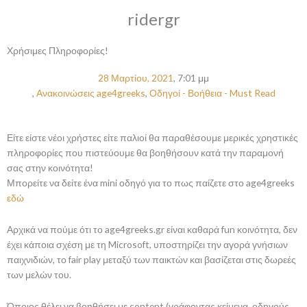
ridergr
Χρήσιμες Πληροφορίες!
28 Μαρτίου, 2021
,
7:01 μμ
,
Ανακοινώσεις age4greeks
,
Οδηγοί - Βοήθεια - Must Read
Είτε είστε νέοι χρήστες είτε παλιοί θα παραθέσουμε μερικές χρηστικές
πληροφορίες που πιστεύουμε θα βοηθήσουν κατά την παραμονή
σας στην κοινότητα!
Μπορείτε να δείτε ένα mini οδηγό για το πως παίζετε στο age4greeks
εδώ
Αρχικά να πούμε ότι το age4greeks.gr είναι καθαρά fun κοινότητα, δεν
έχει κάποια σχέση με τη Microsoft, υποστηρίζει την αγορά γνήσιων
παιχνιδιών, το fair play μεταξύ των παικτών και βασίζεται στις δωρεές
των μελών του.
Όποιος θέλει να βοηθήσει με content (γράφοντας κείμενα, οδηγούς