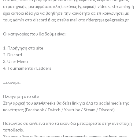
στρατηγικής, μεταφράσεις κλπ), εικόνες (γραφικά), videos, streaming ή
έχει κάποια ιδέα για να βοηθήσει την κοινότητα ας επικοινωνήσει με
τους admin στο discord ή ας στείλει mail στο ridergr@age4greeks.gr
Οι κατηγορίες που θα δούμε είναι:
1. Πλοήγηση στο site
2. Discord
3. User Menu
4, Tournaments / Ladders
Ξεκινάμε:
Πλοήγηση στο site
Στην αρχική του age4greeks θα δείτε link για όλα τα social media της
κοινότητας (Facebook / Twitch / Youtube / Steam / Discord)
Πατώντας σε κάθε ένα από τα εικονίδια μεταφέρεστε στην αντίστοιχη
τοποθεσία.
Στα menu ξεχωρίζουμε τα menu
tournaments, games, ratings, user