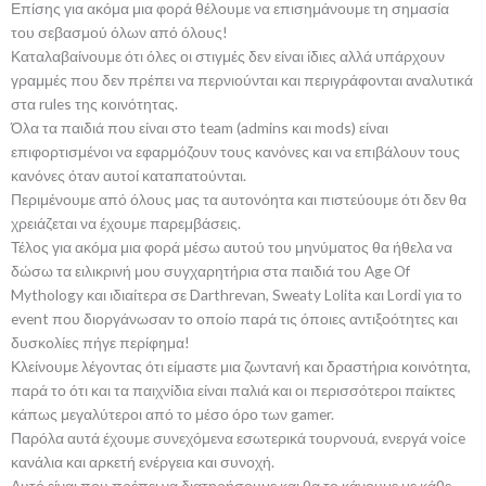
Επίσης για ακόμα μια φορά θέλουμε να επισημάνουμε τη σημασία
του σεβασμού όλων από όλους!
Καταλαβαίνουμε ότι όλες οι στιγμές δεν είναι ίδιες αλλά υπάρχουν
γραμμές που δεν πρέπει να περνιούνται και περιγράφονται αναλυτικά
στα rules της κοινότητας.
Όλα τα παιδιά που είναι στο team (admins και mods) είναι
επιφορτισμένοι να εφαρμόζουν τους κανόνες και να επιβάλουν τους
κανόνες όταν αυτοί καταπατούνται.
Περιμένουμε από όλους μας τα αυτονόητα και πιστεύουμε ότι δεν θα
χρειάζεται να έχουμε παρεμβάσεις.
Τέλος για ακόμα μια φορά μέσω αυτού του μηνύματος θα ήθελα να
δώσω τα ειλικρινή μου συγχαρητήρια στα παιδιά του Age Of
Mythology και ιδιαίτερα σε Darthrevan, Sweaty Lolita και Lordi για το
event που διοργάνωσαν το οποίο παρά τις όποιες αντιξοότητες και
δυσκολίες πήγε περίφημα!
Κλείνουμε λέγοντας ότι είμαστε μια ζωντανή και δραστήρια κοινότητα,
παρά το ότι και τα παιχνίδια είναι παλιά και οι περισσότεροι παίκτες
κάπως μεγαλύτεροι από το μέσο όρο των gamer.
Παρόλα αυτά έχουμε συνεχόμενα εσωτερικά τουρνουά, ενεργά voice
κανάλια και αρκετή ενέργεια και συνοχή.
Αυτό είναι που πρέπει να διατηρήσουμε και θα το κάνουμε με κάθε