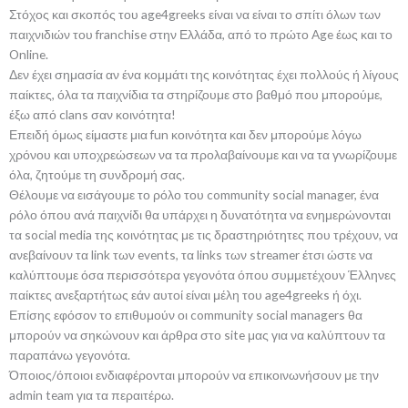
Στόχος και σκοπός του age4greeks είναι να είναι το σπίτι όλων των
παιχνιδιών του franchise στην Ελλάδα, από το πρώτο Age έως και το
Online.
Δεν έχει σημασία αν ένα κομμάτι της κοινότητας έχει πολλούς ή λίγους
παίκτες, όλα τα παιχνίδια τα στηρίζουμε στο βαθμό που μπορούμε,
έξω από clans σαν κοινότητα!
Επειδή όμως είμαστε μια fun κοινότητα και δεν μπορούμε λόγω
χρόνου και υποχρεώσεων να τα προλαβαίνουμε και να τα γνωρίζουμε
όλα, ζητούμε τη συνδρομή σας.
Θέλουμε να εισάγουμε το ρόλο του community social manager, ένα
ρόλο όπου ανά παιχνίδι θα υπάρχει η δυνατότητα να ενημερώνονται
τα social media της κοινότητας με τις δραστηριότητες που τρέχουν, να
ανεβαίνουν τα link των events, τα links των streamer έτσι ώστε να
καλύπτουμε όσα περισσότερα γεγονότα όπου συμμετέχουν Έλληνες
παίκτες ανεξαρτήτως εάν αυτοί είναι μέλη του age4greeks ή όχι.
Επίσης εφόσον το επιθυμούν οι community social managers θα
μπορούν να σηκώνουν και άρθρα στο site μας για να καλύπτουν τα
παραπάνω γεγονότα.
Όποιος/όποιοι ενδιαφέρονται μπορούν να επικοινωνήσουν με την
admin team για τα περαιτέρω.