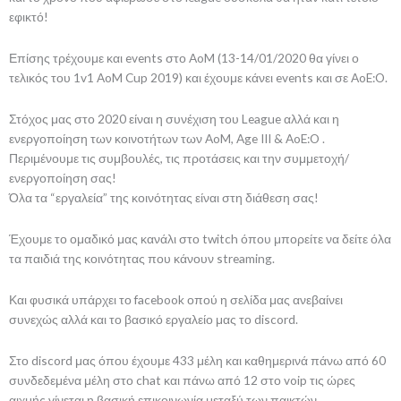
εφικτό!
Επίσης τρέχουμε και events στο AoM (13-14/01/2020 θα γίνει ο
τελικός του 1v1 AoM Cup 2019) και έχουμε κάνει events και σε AoE:O.
Στόχος μας στο 2020 είναι η συνέχιση του League αλλά και η
ενεργοποίηση των κοινοτήτων των AoM, Age III & AoE:O .
Περιμένουμε τις συμβουλές, τις προτάσεις και την συμμετοχή/
ενεργοποίηση σας!
Όλα τα “εργαλεία” της κοινότητας είναι στη διάθεση σας!
Έχουμε το ομαδικό μας κανάλι στο twitch όπου μπορείτε να δείτε όλα
τα παιδιά της κοινότητας που κάνουν streaming.
Και φυσικά υπάρχει το facebook οπού η σελίδα μας ανεβαίνει
συνεχώς αλλά και το βασικό εργαλείο μας το discord.
Στο discord μας όπου έχουμε 433 μέλη και καθημερινά πάνω από 60
συνδεδεμένα μέλη στο chat και πάνω από 12 στο voip τις ώρες
αιχμής γίνεται η βασική επικοινωνία μεταξύ των παικτών.