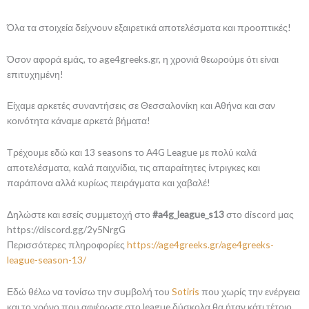
Όλα τα στοιχεία δείχνουν εξαιρετικά αποτελέσματα και προοπτικές!
Όσον αφορά εμάς, το age4greeks.gr, η χρονιά θεωρούμε ότι είναι
επιτυχημένη!
Είχαμε αρκετές συναντήσεις σε Θεσσαλονίκη και Αθήνα και σαν
κοινότητα κάναμε αρκετά βήματα!
Τρέχουμε εδώ και 13 seasons το A4G League με πολύ καλά
αποτελέσματα, καλά παιχνίδια, τις απαραίτητες ίντριγκες και
παράπονα αλλά κυρίως πειράγματα και χαβαλέ!
Δηλώστε και εσείς συμμετοχή στο
#a4g_league_s13
στο discord μας
https://discord.gg/2y5NrgG
Περισσότερες πληροφορίες
https://age4greeks.gr/age4greeks-
league-season-13/
Εδώ θέλω να τονίσω την συμβολή του
Sotiris
που χωρίς την ενέργεια
και το χρόνο που αφιέρωσε στο league δύσκολα θα ήταν κάτι τέτοιο