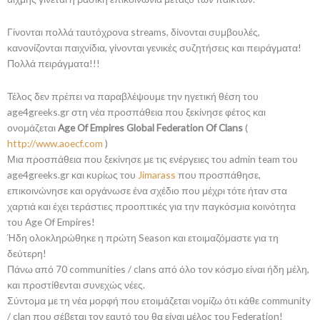
Γίνονται πολλά ταυτόχρονα streams, δίνονται συμβουλές,
κανονίζονται παιχνίδια, γίνονται γενικές συζητήσεις και πειράγματα!
Πολλά πειράγματα!!!
Τέλος δεν πρέπει να παραβλέψουμε την ηγετική θέση του
age4greeks.gr στη νέα προσπάθεια που ξεκίνησε φέτος και
ονομάζεται
Age Of Empires Global Federation Of Clans
(
http://www.aoecf.com
)
Μια προσπάθεια που ξεκίνησε με τις ενέργειες του admin team του
age4greeks.gr και κυρίως του
Jimarass
που προσπάθησε,
επικοινώνησε και οργάνωσε ένα σχέδιο που μέχρι τότε ήταν στα
χαρτιά και έχει τεράστιες προοπτικές για την παγκόσμια κοινότητα
του Age Of Empires!
Ήδη ολοκληρώθηκε η πρώτη Season και ετοιμαζόμαστε για τη
δεύτερη!
Πάνω από 70 communities / clans από όλο τον κόσμο είναι ήδη μέλη,
και προστίθενται συνεχώς νέες.
Σύντομα με τη νέα μορφή που ετοιμάζεται νομίζω ότι κάθε community
/ clan που σέβεται τον εαυτό του θα είναι μέλος του Federation!