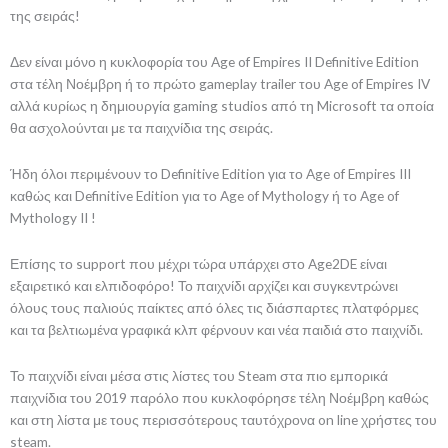
της σειράς!
Δεν είναι μόνο η κυκλοφορία του Age of Empires II Definitive Edition
στα τέλη Νοέμβρη ή το πρώτο gameplay trailer του Age of Empires IV
αλλά κυρίως η δημιουργία gaming studios από τη Microsoft τα οποία
θα ασχολούνται με τα παιχνίδια της σειράς.
Ήδη όλοι περιμένουν το Definitive Edition για το Age of Empires III
καθώς και Definitive Edition για το Age of Mythology ή το Age of
Mythology II !
Επίσης το support που μέχρι τώρα υπάρχει στο Age2DE είναι
εξαιρετικό και ελπιδοφόρο! Το παιχνίδι αρχίζει και συγκεντρώνει
όλους τους παλιούς παίκτες από όλες τις διάσπαρτες πλατφόρμες
και τα βελτιωμένα γραφικά κλπ φέρνουν και νέα παιδιά στο παιχνίδι.
Το παιχνίδι είναι μέσα στις λίστες του Steam στα πιο εμπορικά
παιχνίδια του 2019 παρόλο που κυκλοφόρησε τέλη Νοέμβρη καθώς
και στη λίστα με τους περισσότερους ταυτόχρονα on line χρήστες του
steam.