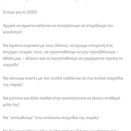
Στόχοι για το 2020;
Αρχικά να είμαστε καλά και να συνεχίσουμε να στηρίζουμε την
κοινότητα!
Να είμαστε ευγενικοί με τους άλλους, να έχουμε υπομονή στις
άσχημες στιγμές τους, να προσπαθούμε να μην προσβάλουμε –
άθελα μας – άλλους και να προσπαθούμε να χαιρόμαστε πρώτα το
παιχνίδι!
Να κάνουμε events με πιο πολλά παιδιά και σε πιο πολλά παιχνίδια
της σειράς!
Να μπούνε και άλλα παιδιά στην κοινότητα και να γίνουν σταθερά
μέλη της!
Να “απλωθούμε” στα υπόλοιπα παιχνίδια της σειράς!
Να δημιουργηθούν video guides από παιδιά της κοινότητας σαν