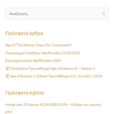
Α
ν
α
Πρόσφατα άρθρα
ζ
ή
Age IV The Winner Stays On Tournament!
τ
Πρόγραμμα Γενεθλίων Age4Greeks 21/03/2026
η
Ερωτηματολόγιο Age4Greeks 2026
σ
🏆 Πανελλήνιο Πρωτάθλημα Age of Empires IV – Season 1
η
🏆 Age of Empires 2: Εθνικό Πρωτάθλημα 1v1, 1η σεζόν | 2026
γ
ι
α
Πρόσφατα σχόλια
:
ridergr
στο
20 Χρόνια AGE4GREEKS.GR – Η Μέρα της γιορτής
μας!