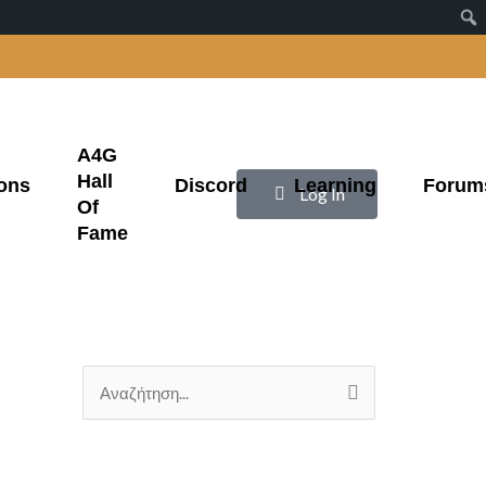
A4G
Hall
ons
Discord
Learning
Forum
|
Log In
Of
Fame
Α
ν
α