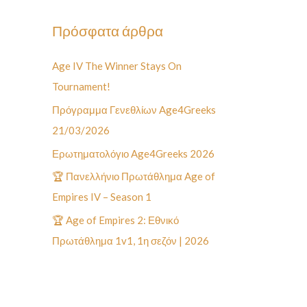
ζ
ή
Πρόσφατα άρθρα
τ
Age IV The Winner Stays On
η
Tournament!
σ
η
Πρόγραμμα Γενεθλίων Age4Greeks
γ
21/03/2026
ι
Ερωτηματολόγιο Age4Greeks 2026
α
🏆 Πανελλήνιο Πρωτάθλημα Age of
:
Empires IV – Season 1
🏆 Age of Empires 2: Εθνικό
Πρωτάθλημα 1v1, 1η σεζόν | 2026