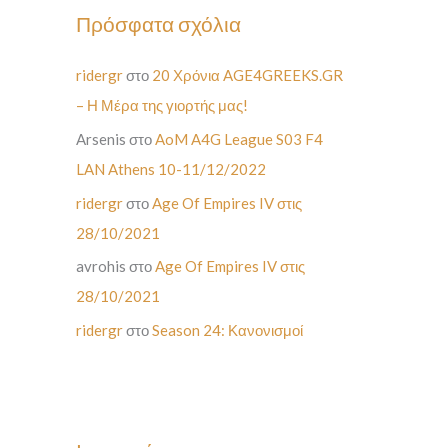
Πρόσφατα σχόλια
ridergr
στο
20 Χρόνια AGE4GREEKS.GR
– Η Μέρα της γιορτής μας!
Arsenis
στο
AoM A4G League S03 F4
LAN Athens 10-11/12/2022
ridergr
στο
Age Of Empires IV στις
28/10/2021
avrohis
στο
Age Of Empires IV στις
28/10/2021
ridergr
στο
Season 24: Κανονισμοί