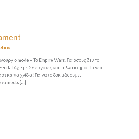
nament
otiris
ινούργιο mode – Το Empire Wars. Για όσους δεν το
Feudal Age με 26 εργάτες και πολλά κτήρια. Το νέο
τικά παιχνίδια! Για να το δοκιμάσουμε,
το mode. […]