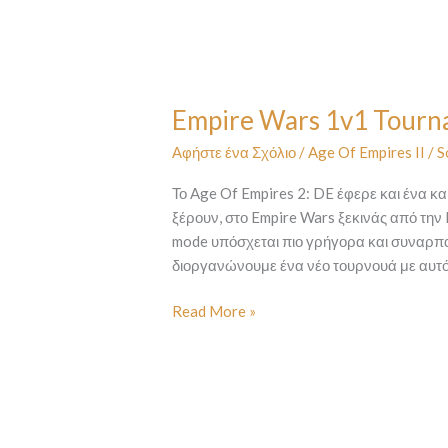
Empire
Wars
Empire Wars 1v1 Tour
1v1
Tournament
Αφήστε ένα Σχόλιο
/
Age Of Empires II
/
S
Το Age Of Empires 2: DE έφερε και ένα κα
ξέρουν, στο Empire Wars ξεκινάς από την 
mode υπόσχεται πιο γρήγορα και συναρπασ
διοργανώνουμε ένα νέο τουρνουά με αυτό 
Read More »