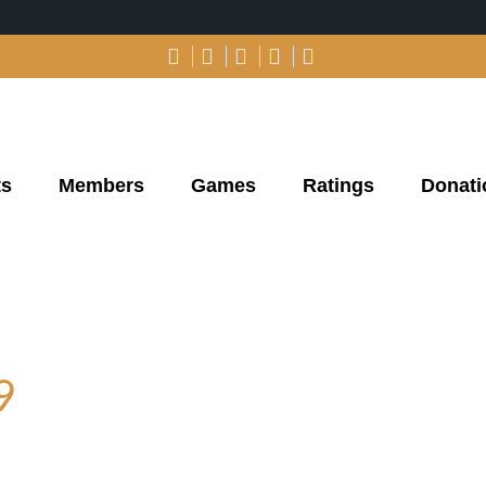
ts
Members
Games
Ratings
Donati
9