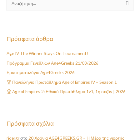
Α
ν
α
ζ
Πρόσφατα άρθρα
ή
τ
Age IV The Winner Stays On Tournament!
η
Πρόγραμμα Γενεθλίων Age4Greeks 21/03/2026
σ
η
Ερωτηματολόγιο Age4Greeks 2026
γ
🏆 Πανελλήνιο Πρωτάθλημα Age of Empires IV – Season 1
ι
🏆 Age of Empires 2: Εθνικό Πρωτάθλημα 1v1, 1η σεζόν | 2026
α
:
Πρόσφατα σχόλια
ridergr
στο
20 Χρόνια AGE4GREEKS.GR – Η Μέρα της γιορτής