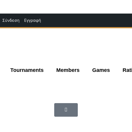
Μετάβαση
Σύνδεση
Εγγραφή
στο
περιεχόμενο
Tournaments
Members
Games
Rat
|