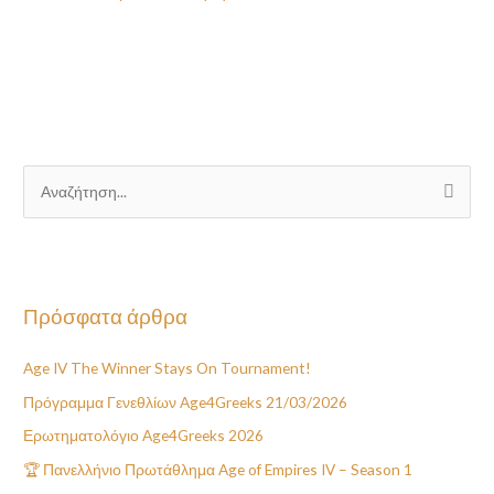
Α
ν
α
ζ
Πρόσφατα άρθρα
ή
τ
Age IV The Winner Stays On Tournament!
η
Πρόγραμμα Γενεθλίων Age4Greeks 21/03/2026
σ
η
Ερωτηματολόγιο Age4Greeks 2026
γ
🏆 Πανελλήνιο Πρωτάθλημα Age of Empires IV – Season 1
ι