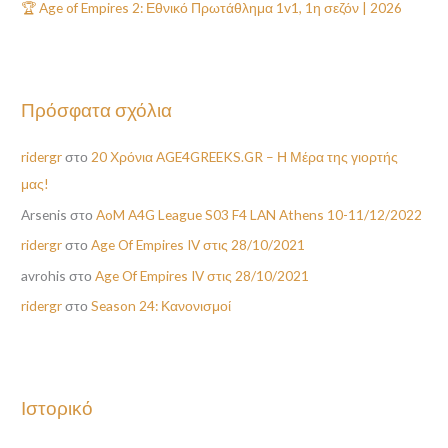
🏆 Age of Empires 2: Εθνικό Πρωτάθλημα 1v1, 1η σεζόν | 2026
α
:
Πρόσφατα σχόλια
ridergr
στο
20 Χρόνια AGE4GREEKS.GR – Η Μέρα της γιορτής
μας!
Arsenis
στο
AoM A4G League S03 F4 LAN Athens 10-11/12/2022
ridergr
στο
Age Of Empires IV στις 28/10/2021
avrohis
στο
Age Of Empires IV στις 28/10/2021
ridergr
στο
Season 24: Κανονισμοί
Ιστορικό