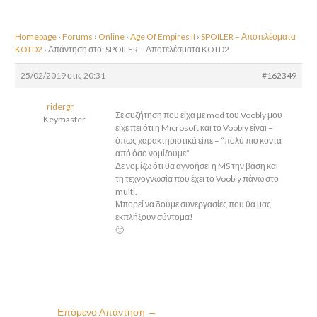
Homepage
›
Forums
›
Online
›
Age Of Empires II
›
SPOILER – Αποτελέσματα
KOTD2
›
Απάντηση στο: SPOILER – Αποτελέσματα KOTD2
25/02/2019 στις 20:31
#162349
ridergr
Σε συζήτηση που είχα με mod του Voobly μου
Keymaster
είχε πει ότι η Microsoft και το Voobly είναι –
όπως χαρακτηριστικά είπε – “πολύ πιο κοντά
από όσο νομίζουμε”
Δε νομίζω ότι θα αγνοήσει η MS την βάση και
τη τεχνογνωσία που έχει το Voobly πάνω στο
multi.
Μπορεί να δούμε συνεργασίες που θα μας
εκπλήξουν σύντομα!
🙂
Επόμενο Απάντηση
→