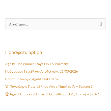
Α
ν
α
ζ
Πρόσφατα άρθρα
ή
τ
Age IV The Winner Stays On Tournament!
η
Πρόγραμμα Γενεθλίων Age4Greeks 21/03/2026
σ
η
Ερωτηματολόγιο Age4Greeks 2026
γ
🏆 Πανελλήνιο Πρωτάθλημα Age of Empires IV – Season 1
ι
🏆 Age of Empires 2: Εθνικό Πρωτάθλημα 1v1, 1η σεζόν | 2026
α
: