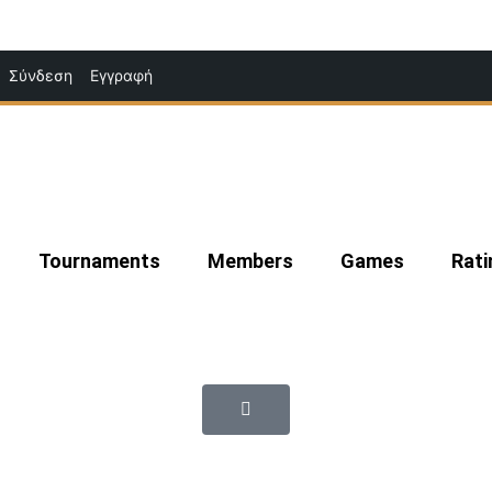
Μετάβαση
Σύνδεση
Εγγραφή
στο
περιεχόμενο
Tournaments
Members
Games
Rati
|