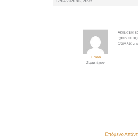
17/04/2020 στις 20:35
Ακομα μια ε
εχουν εκτος
Οταν λες cro
DJman
Συμμετέχων
Επόμενο Απάν