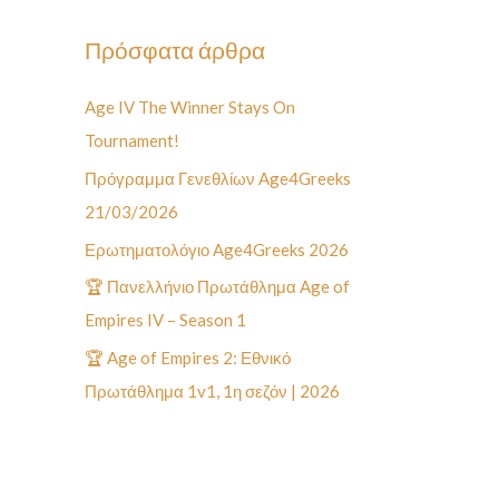
ζ
ή
Πρόσφατα άρθρα
τ
Age IV The Winner Stays On
η
Tournament!
σ
η
Πρόγραμμα Γενεθλίων Age4Greeks
γ
21/03/2026
ι
Ερωτηματολόγιο Age4Greeks 2026
α
🏆 Πανελλήνιο Πρωτάθλημα Age of
:
Empires IV – Season 1
🏆 Age of Empires 2: Εθνικό
Πρωτάθλημα 1v1, 1η σεζόν | 2026