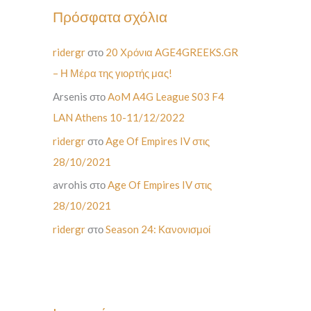
Πρόσφατα σχόλια
ridergr
στο
20 Χρόνια AGE4GREEKS.GR
– Η Μέρα της γιορτής μας!
Arsenis
στο
AoM A4G League S03 F4
LAN Athens 10-11/12/2022
ridergr
στο
Age Of Empires IV στις
28/10/2021
avrohis
στο
Age Of Empires IV στις
28/10/2021
ridergr
στο
Season 24: Κανονισμοί