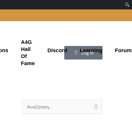
A4G
Hall
ons
Discord
Learning
Forum
|
Log In
Of
Fame
Α
ν
α