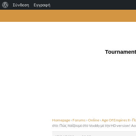
Σχετικά
Σύνδεση
Εγγραφή
Μετάβαση
με
στο
το
περιεχόμενο
WordPress
Tournamen
Homepage
›
Forums
›
Online
›
Age Of Empires II
›
Πώ
στο: Πώς παίζουμε στο Voobly με την HD version! A