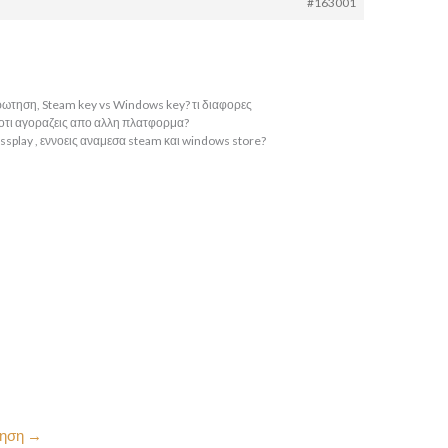
#163001
ρωτηση, Steam key vs Windows key? τι διαφορες
 οτι αγοραζεις απο αλλη πλατφορμα?
ssplay , εννοεις αναμεσα steam και windows store?
τηση
→