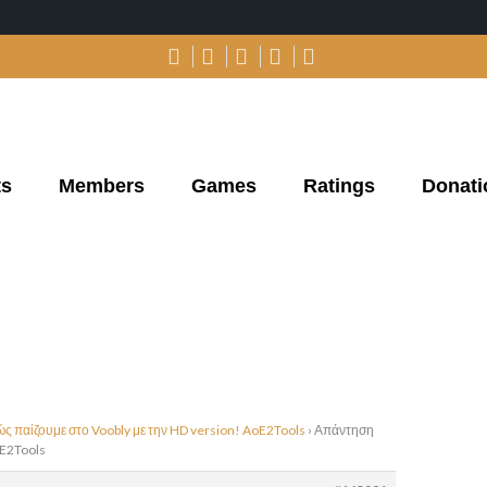
ts
Members
Games
Ratings
Donati
ς παίζουμε στο Voobly με την HD version! AoE2Tools
›
Απάντηση
oE2Tools