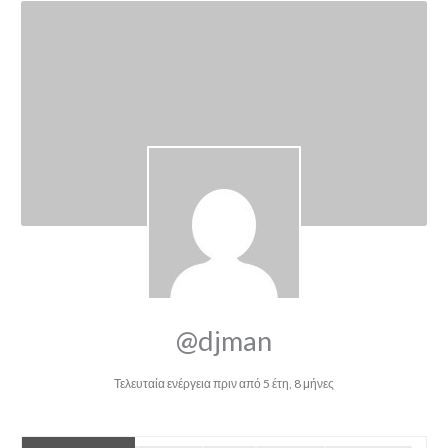
@djman
Τελευταία ενέργεια πριν από 5 έτη, 8 μήνες