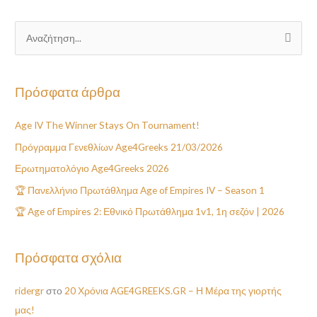
Α
ν
α
Πρόσφατα άρθρα
ζ
ή
Age IV The Winner Stays On Tournament!
τ
Πρόγραμμα Γενεθλίων Age4Greeks 21/03/2026
η
Ερωτηματολόγιο Age4Greeks 2026
σ
🏆 Πανελλήνιο Πρωτάθλημα Age of Empires IV – Season 1
η
🏆 Age of Empires 2: Εθνικό Πρωτάθλημα 1v1, 1η σεζόν | 2026
γ
ι
α
Πρόσφατα σχόλια
:
ridergr
στο
20 Χρόνια AGE4GREEKS.GR – Η Μέρα της γιορτής
μας!