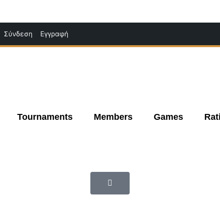
Μετάβαση
Σύνδεση
Εγγραφή
στο
περιεχόμενο
Tournaments
Members
Games
Rat
|