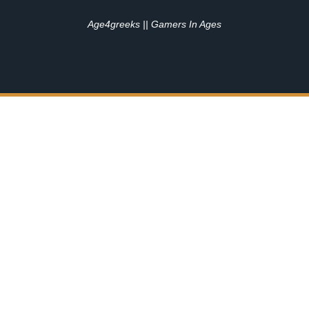
Age4greeks || Gamers In Ages