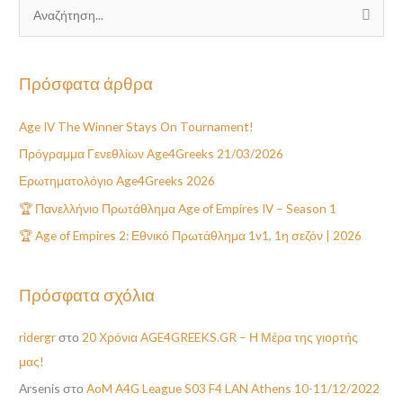
Α
ν
α
Πρόσφατα άρθρα
ζ
ή
Age IV The Winner Stays On Tournament!
τ
Πρόγραμμα Γενεθλίων Age4Greeks 21/03/2026
η
Ερωτηματολόγιο Age4Greeks 2026
σ
🏆 Πανελλήνιο Πρωτάθλημα Age of Empires IV – Season 1
η
🏆 Age of Empires 2: Εθνικό Πρωτάθλημα 1v1, 1η σεζόν | 2026
γ
ι
α
Πρόσφατα σχόλια
:
ridergr
στο
20 Χρόνια AGE4GREEKS.GR – Η Μέρα της γιορτής
μας!
Arsenis
στο
AoM A4G League S03 F4 LAN Athens 10-11/12/2022